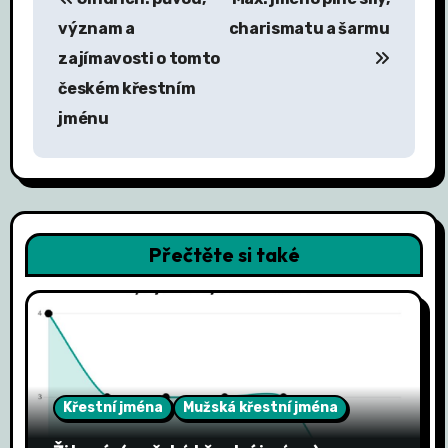
a
význam a
charismatu a šarmu
v
zajímavosti o tomto
českém křestním
i
jménu
g
a
c
Přečtěte si také
e
p
r
o
Křestní jména
Mužská křestní jména
p