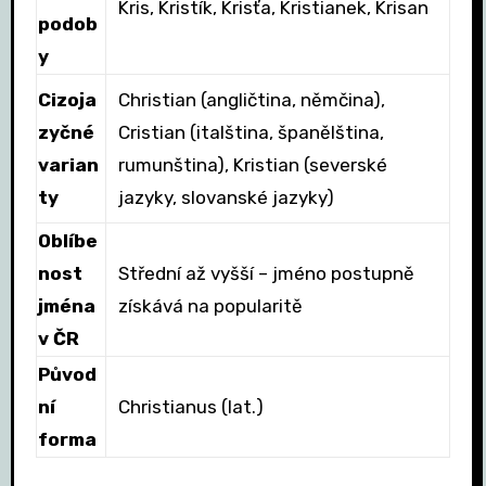
Kris, Kristík, Krisťa, Kristianek, Krisan
podob
y
Cizoja
Christian (angličtina, němčina),
zyčné
Cristian (italština, španělština,
varian
rumunština), Kristian (severské
ty
jazyky, slovanské jazyky)
Oblíbe
nost
Střední až vyšší – jméno postupně
jména
získává na popularitě
v ČR
Původ
ní
Christianus (lat.)
forma