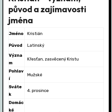
původ a zajímavosti
jména
Jméno
Kristián
Původ
Latinský
Význa
Křesťan, zasvěcený Kristu
m
Pohlav
Mužské
í
Sváte
4. prosince
k
Domác
ké