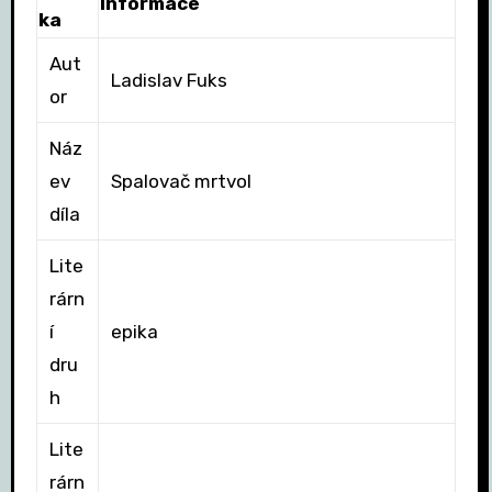
Informace
ka
Aut
Ladislav Fuks
or
Náz
ev
Spalovač mrtvol
díla
Lite
rárn
í
epika
dru
h
Lite
rárn