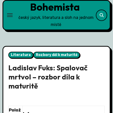
Bohemista
Skip
to
content
český jazyk, literatura a sloh na jednom
místě
Literatura
Rozbory děl k maturitě
Ladislav Fuks: Spalovač
mrtvol – rozbor díla k
maturitě
Polož