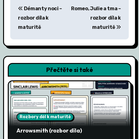
N
Démanty noci –
Romeo, Julie a tma –
a
rozbor díla k
rozbor díla k
v
maturitě
maturitě
i
g
a
Přečtěte si také
c
e
p
r
Rozbory děl k maturitě
o
Arrowsmith (rozbor díla)