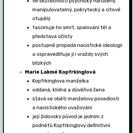
ve skutečnosti psychicky narušený,
manipulovatelný, pokrytecký a citově
otupělý
fascinuje ho smrt, spalování těl a
představa očisty
postupně propadá nacistické ideologii
a ospravedlňuje jí i vraždy svých
blízkých
Marie Lakmé Kopfrkinglová
Kopfrkinglova manželka
oddaná, klidná a důvěřivá žena
stává se obětí manželovy posedlosti
a nacistického uvažování
její židovský původ je jedním z
podnětů Kopfrkinglovy definitivní