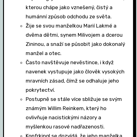
kterou chápe jako vznešený, čistý a
humánní způsob odchodu ze světa.
Žije se svou manželkou Marií Lakmé a
dvěma dětmi, synem Milivojem a dcerou
Zininou, a snaží se působit jako dokonalý
manžel a otec.
Často navštěvuje nevěstince, i když
navenek vystupuje jako člověk vysokých
mravních zásad, čímž se odhaluje jeho
pokrytectví.
Postupně se stále více sbližuje se svým
známým Willim Reinkem, který ho
ovlivňuje nacistickými názory a
myšlenkou rasové nadřazenosti.
Kopfrkingl se dozvídá, že jeho manželka