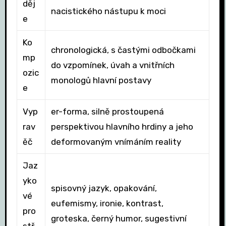
děj
nacistického nástupu k moci
e
Ko
chronologická, s častými odbočkami
mp
do vzpomínek, úvah a vnitřních
ozic
monologů hlavní postavy
e
Vyp
er-forma, silně prostoupená
rav
perspektivou hlavního hrdiny a jeho
ěč
deformovaným vnímáním reality
Jaz
yko
spisovný jazyk, opakování,
vé
eufemismy, ironie, kontrast,
pro
groteska, černý humor, sugestivní