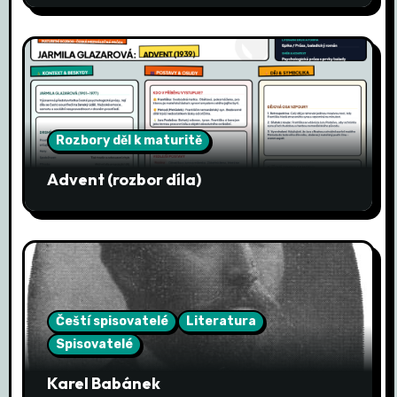
p
ř
í
s
Rozbory děl k maturitě
p
Advent (rozbor díla)
ě
v
e
k
Čeští spisovatelé
Literatura
Spisovatelé
Karel Babánek