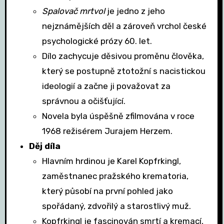
Spalovač mrtvol
je jedno z jeho
nejznámějších děl a zároveň vrchol české
psychologické prózy 60. let.
Dílo zachycuje děsivou proměnu člověka,
který se postupně ztotožní s nacistickou
ideologií a začne ji považovat za
správnou a očišťující.
Novela byla úspěšně zfilmována v roce
1968 režisérem Jurajem Herzem.
Děj díla
Hlavním hrdinou je Karel Kopfrkingl,
zaměstnanec pražského krematoria,
který působí na první pohled jako
spořádaný, zdvořilý a starostlivý muž.
Kopfrkingl je fascinován smrtí a kremací,