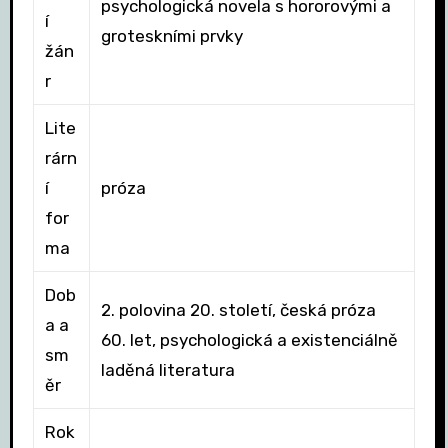
psychologická novela s hororovými a
í
groteskními prvky
žán
r
Lite
rárn
í
próza
for
ma
Dob
2. polovina 20. století, česká próza
a a
60. let, psychologická a existenciálně
sm
laděná literatura
ěr
Rok