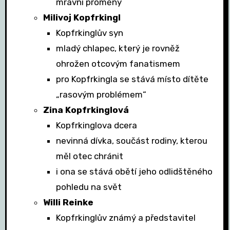
mravní proměny
Milivoj Kopfrkingl
Kopfrkinglův syn
mladý chlapec, který je rovněž
ohrožen otcovým fanatismem
pro Kopfrkingla se stává místo dítěte
„rasovým problémem“
Zina Kopfrkinglová
Kopfrkinglova dcera
nevinná dívka, součást rodiny, kterou
měl otec chránit
i ona se stává obětí jeho odlidštěného
pohledu na svět
Willi Reinke
Kopfrkinglův známý a představitel