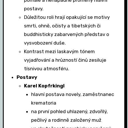
pomalé a nenápadné proměny hlavní
postavy.
Důležitou roli hrají opakující se motivy
smrti, ohně, očisty a tibetských či
buddhisticky zabarvených představ o
vysvobození duše.
Kontrast mezi laskavým tónem
vyjadřování a hrůzností činů zesiluje
tísnivou atmosféru.
Postavy
Karel Kopfrkingl
hlavní postava novely, zaměstnanec
krematoria
na první pohled uhlazený, zdvořilý,
pečlivý a rodinně založený muž