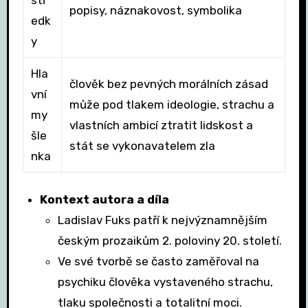
stř
popisy, náznakovost, symbolika
edk
y
Hla
člověk bez pevných morálních zásad
vní
může pod tlakem ideologie, strachu a
my
vlastních ambicí ztratit lidskost a
šle
stát se vykonavatelem zla
nka
Kontext autora a díla
Ladislav Fuks patří k nejvýznamnějším
českým prozaikům 2. poloviny 20. století.
Ve své tvorbě se často zaměřoval na
psychiku člověka vystaveného strachu,
tlaku společnosti a totalitní moci.