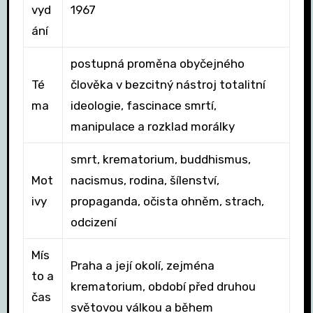
vyd
1967
ání
postupná proměna obyčejného
Té
člověka v bezcitný nástroj totalitní
ma
ideologie, fascinace smrtí,
manipulace a rozklad morálky
smrt, krematorium, buddhismus,
Mot
nacismus, rodina, šílenství,
ivy
propaganda, očista ohněm, strach,
odcizení
Mís
Praha a její okolí, zejména
to a
krematorium, období před druhou
čas
světovou válkou a během