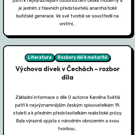
patří k nejvýraznějším osobnostem české moderny a
je jedním z hlavních představitelů anarchistické
buřičské generace. Ve své tvorbě se soustředil na
vnitřní…
Literatura
Rozbory děl k maturitě
Výchova dívek v Čechách – rozbor
díla
Základní informace o díle O autorce Karolína Světlá
patří k nejvýznamnějším českým spisovatelkám 19.
století a k předním představitelkám realistické prózy.
Byla výrazně spjata s národním obrozením a svou
tvorbou…