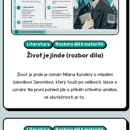
Literatura
Rozbory děl k maturitě
Život je jinde (rozbor díla)
Život je jinde je román Milana Kundery o mladém
básníkovi Jaromilovi, který touží po velikosti, lásce a
uznání. Na první pohled jde o příběh citlivého umělce,
ve skutečnosti je to…
Literatura
Rozbory děl k maturitě