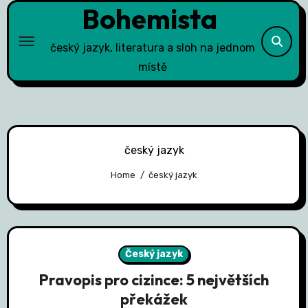
Bohemista
Skip
to
content
český jazyk, literatura a sloh na jednom
místě
český jazyk
Home
český jazyk
Český jazyk
Pravopis pro cizince: 5 největších
překážek