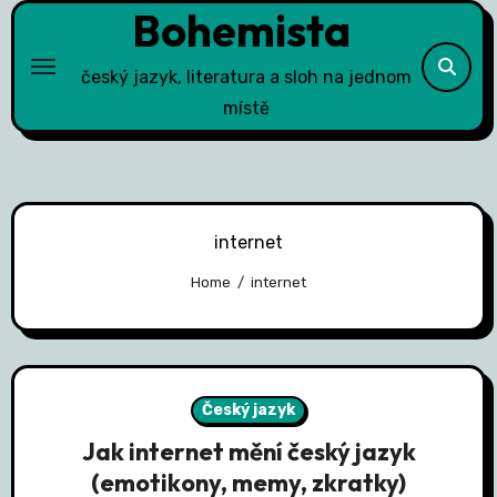
Bohemista
Skip
to
content
český jazyk, literatura a sloh na jednom
místě
internet
Home
internet
Český jazyk
Jak internet mění český jazyk
(emotikony, memy, zkratky)