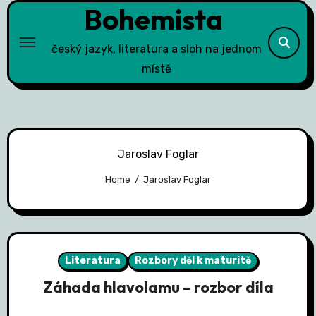
Bohemista
Skip
to
content
český jazyk, literatura a sloh na jednom
místě
Jaroslav Foglar
Home
Jaroslav Foglar
Literatura
Rozbory děl k maturitě
Záhada hlavolamu – rozbor díla