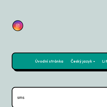
Skip
to
content
Úvodní stránka
Český jazyk
Li
sms