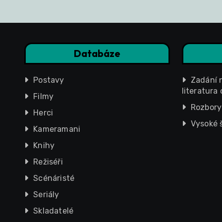
Databáze
Postavy
Zadání 
literatur
Filmy
Rozbory
Herci
Vysoké 
Kameramani
Knihy
Režiséři
Scénáristé
Seriály
Skladatelé