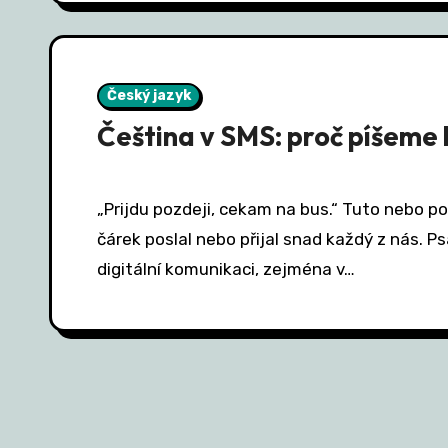
Český jazyk
Čeština v SMS: proč píšeme 
„Prijdu pozdeji, cekam na bus.“ Tuto nebo podobnou zprávu bez háčků a
čárek poslal nebo přijal snad každý z nás. Psa
digitální komunikaci, zejména v…