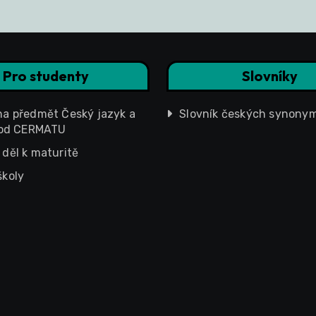
Pro studenty
Slovníky
na předmět Český jazyk a
Slovník českých synony
a od CERMATU
 děl k maturitě
školy