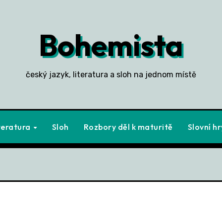
Bohemista
český jazyk, literatura a sloh na jednom místě
teratura
Sloh
Rozbory děl k maturitě
Slovní hr