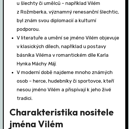
u šlechty či umělců – například Vilém
z Rožmberka, významný renesanční šlechtic,
byl znám svou diplomacií a kulturní
podporou.
V literatuře a umění se jméno Vilém objevuje
v klasických dílech, například u postavy
básníka Viléma v romantickém díle Karla
Hynka Máchy
Máj
.
V moderní době najdeme mnoho známých
osob – herce, hudebníky či sportovce, kteří
nesou jméno Vilém a přispívají k jeho živé
tradici.
Charakteristika nositele
jména Vilém