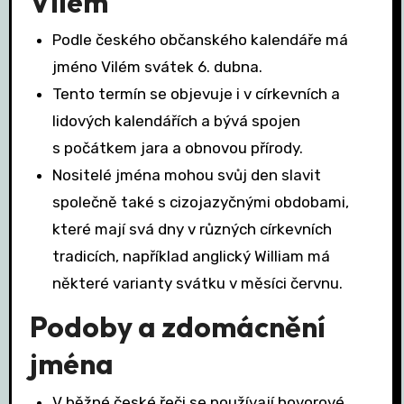
Vilém
Podle českého občanského kalendáře má
jméno Vilém svátek 6. dubna.
Tento termín se objevuje i v církevních a
lidových kalendářích a bývá spojen
s počátkem jara a obnovou přírody.
Nositelé jména mohou svůj den slavit
společně také s cizojazyčnými obdobami,
které mají svá dny v různých církevních
tradicích, například anglický William má
některé varianty svátku v měsíci červnu.
Podoby a zdomácnění
jména
V běžné české řeči se používají hovorové