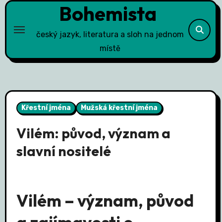
Bohemista
Skip
to
content
český jazyk, literatura a sloh na jednom
místě
Křestní jména
Mužská křestní jména
Vilém: původ, význam a
slavní nositelé
Vilém – význam, původ