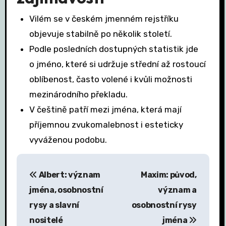
Vilém se v českém jmenném rejstříku
objevuje stabilně po několik století.
Podle posledních dostupných statistik jde
o jméno, které si udržuje střední až rostoucí
oblíbenost, často volené i kvůli možnosti
mezinárodního překladu.
V češtině patří mezi jména, která mají
příjemnou zvukomalebnost i esteticky
vyváženou podobu.
N
Albert: význam
Maxim: původ,
a
jména, osobnostní
význam a
v
rysy a slavní
osobnostní rysy
nositelé
jména
i