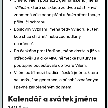
Jméno Vilém pochází z germánského jména
Wilhelm
, které se skládá ze dvou částí –
wil
znamená vůle nebo přání a
helm
představuje
přilbu či ochranu.
Doslovný význam jména tedy vyjadřuje „ten,
kdo chce chránit“ nebo „odhodlaný
ochránce“.
Do českého prostředí se jméno dostalo již ve
středověku a díky vlivu německé kultury se
postupně počešťovalo do tvaru Vilém.
Vilém patří mezi tradiční česká jména, která
se udržují po generace, a působí vznešeným
i pevně zakořeněným dojmem.
Kalendář a svátek jména