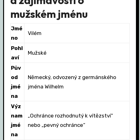
a zajímavosti o
mužském jménu
Jmé
Vilém
no
Pohl
Mužské
aví
Pův
od
Německý, odvozený z germánského
jmé
jména Wilhelm
na
Výz
nam
„Ochránce rozhodnutý k vítězství“
jmé
nebo „pevný ochránce“
na