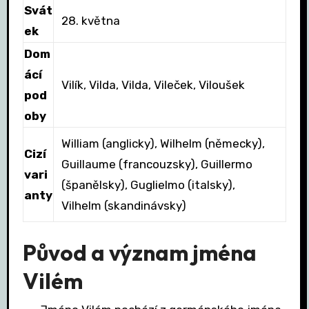
Svát
28. května
ek
Dom
ácí
Vilík, Vilda, Vilda, Vileček, Viloušek
pod
oby
William (anglicky), Wilhelm (německy),
Cizí
Guillaume (francouzsky), Guillermo
vari
(španělsky), Guglielmo (italsky),
anty
Vilhelm (skandinávsky)
Původ a význam jména
Vilém