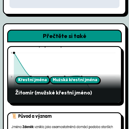
g
a
c
Přečtěte si také
e
p
r
o
Křestní jména
Mužská křestní jména
p
Žitomír (mužské křestní jméno)
ř
í