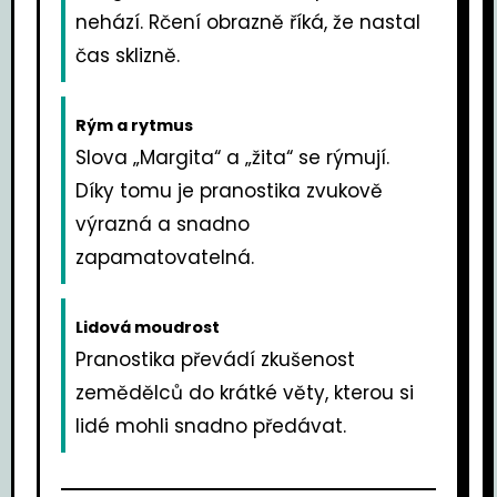
nehází. Rčení obrazně říká, že nastal
čas sklizně.
Rým a rytmus
Slova „Margita“ a „žita“ se rýmují.
Díky tomu je pranostika zvukově
výrazná a snadno
zapamatovatelná.
Lidová moudrost
Pranostika převádí zkušenost
zemědělců do krátké věty, kterou si
lidé mohli snadno předávat.