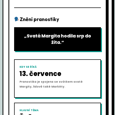
Znění pranostiky
„Svatá Margita hodila srp do
žita.“
KDY SE ŘÍKÁ
13. července
Pranostika je spojena se svátkem svaté
Margity, lidově také Markéty.
HLAVNÍ TÉMA