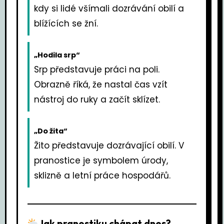
kdy si lidé všímali dozrávání obilí a
blížících se žní.
„Hodila srp“
Srp představuje práci na poli.
Obrazně říká, že nastal čas vzít
nástroj do ruky a začít sklízet.
„Do žita“
Žito představuje dozrávající obilí. V
pranostice je symbolem úrody,
sklizně a letní práce hospodářů.
Jak pranostiku chápat dnes?