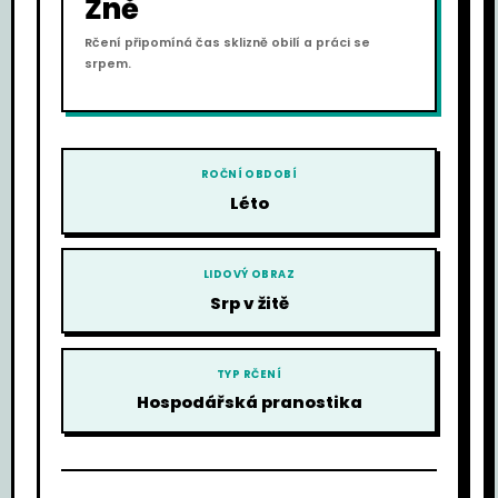
Žně
Rčení připomíná čas sklizně obilí a práci se
srpem.
ROČNÍ OBDOBÍ
Léto
LIDOVÝ OBRAZ
Srp v žitě
TYP RČENÍ
Hospodářská pranostika