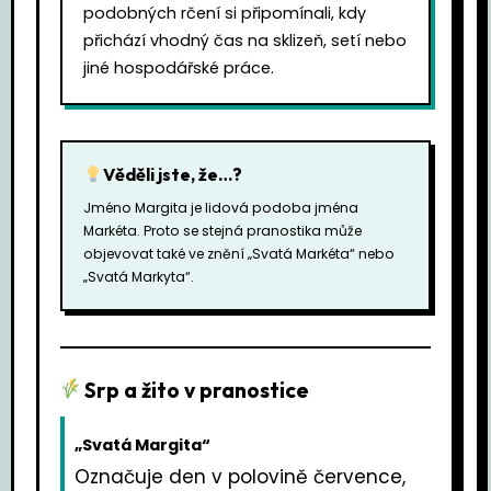
podobných rčení si připomínali, kdy
přichází vhodný čas na sklizeň, setí nebo
jiné hospodářské práce.
Věděli jste, že…?
Jméno Margita je lidová podoba jména
Markéta. Proto se stejná pranostika může
objevovat také ve znění „Svatá Markéta“ nebo
„Svatá Markyta“.
Srp a žito v pranostice
„Svatá Margita“
Označuje den v polovině července,