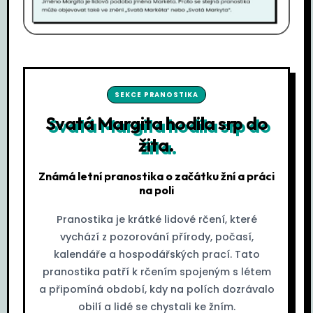
SEKCE PRANOSTIKA
Svatá Margita hodila srp do
žita.
Známá letní pranostika o začátku žní a práci
na poli
Pranostika je krátké lidové rčení, které
vychází z pozorování přírody, počasí,
kalendáře a hospodářských prací. Tato
pranostika patří k rčením spojeným s létem
a připomíná období, kdy na polích dozrávalo
obilí a lidé se chystali ke žním.