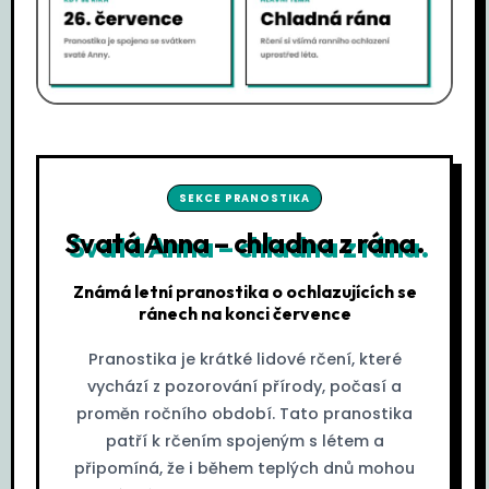
SEKCE PRANOSTIKA
Svatá Anna – chladna z rána.
Známá letní pranostika o ochlazujících se
ránech na konci července
Pranostika je krátké lidové rčení, které
vychází z pozorování přírody, počasí a
proměn ročního období. Tato pranostika
patří k rčením spojeným s létem a
připomíná, že i během teplých dnů mohou