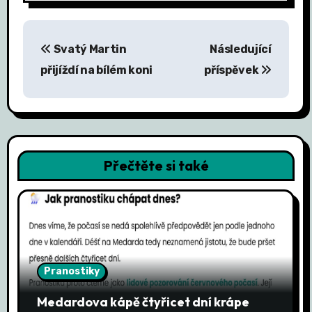
N
Svatý Martin
Následující
a
přijíždí na bílém koni
příspěvek
v
i
g
Přečtěte si také
a
c
e
p
Pranostiky
r
Medardova kápě čtyřicet dní krápe