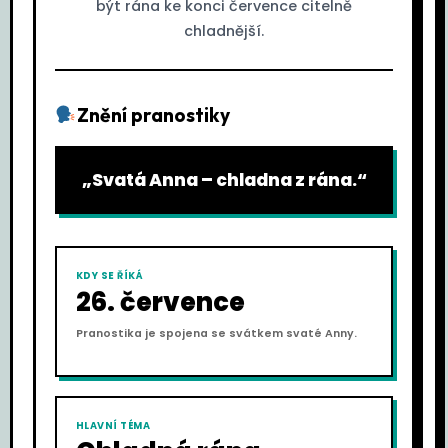
být rána ke konci července citelně
chladnější.
Znění pranostiky
„Svatá Anna – chladna z rána.“
KDY SE ŘÍKÁ
26. července
Pranostika je spojena se svátkem svaté Anny.
HLAVNÍ TÉMA