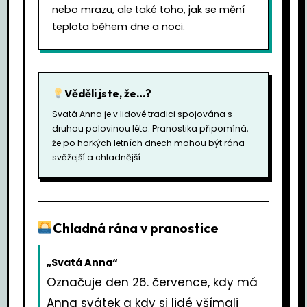
nebo mrazu, ale také toho, jak se mění
teplota během dne a noci.
Věděli jste, že…?
Svatá Anna je v lidové tradici spojována s
druhou polovinou léta. Pranostika připomíná,
že po horkých letních dnech mohou být rána
svěžejší a chladnější.
Chladná rána v pranostice
„Svatá Anna“
Označuje den 26. července, kdy má
Anna svátek a kdy si lidé všímali