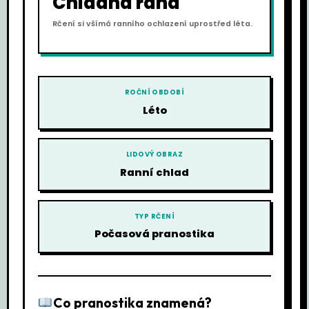
Chladná rána
Rčení si všímá ranního ochlazení uprostřed léta.
ROČNÍ OBDOBÍ
Léto
LIDOVÝ OBRAZ
Ranní chlad
TYP RČENÍ
Počasová pranostika
Co pranostika znamená?