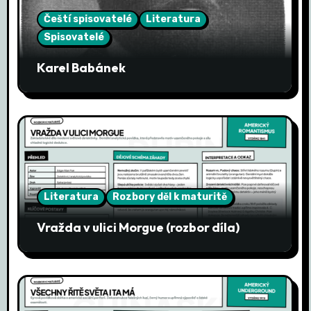
Čeští spisovatelé
Literatura
p
Spisovatelé
r
Karel Babánek
o
p
ř
í
s
Literatura
Rozbory děl k maturitě
p
Vražda v ulici Morgue (rozbor díla)
ě
v