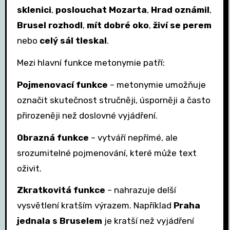
sklenici
,
poslouchat Mozarta
,
Hrad oznámil
,
Brusel rozhodl
,
mít dobré oko
,
živí se perem
nebo
celý sál tleskal
.
Mezi hlavní funkce metonymie patří:
Pojmenovací funkce
– metonymie umožňuje
označit skutečnost stručněji, úsporněji a často
přirozeněji než doslovné vyjádření.
Obrazná funkce
– vytváří nepřímé, ale
srozumitelné pojmenování, které může text
oživit.
Zkratkovitá funkce
– nahrazuje delší
vysvětlení kratším výrazem. Například
Praha
jednala s Bruselem
je kratší než vyjádření