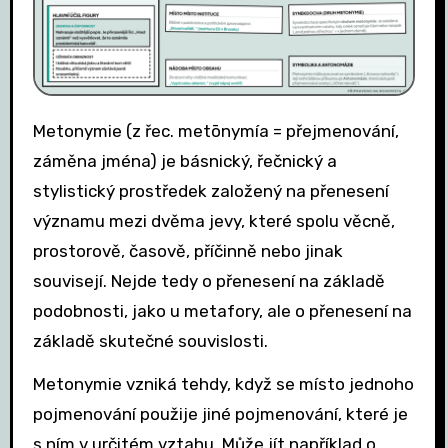
Metonymie (z řec. metōnymía = přejmenování,
záměna jména) je básnický, řečnický a
stylistický prostředek založený na přenesení
významu mezi dvěma jevy, které spolu věcně,
prostorově, časově, příčinně nebo jinak
souvisejí. Nejde tedy o přenesení na základě
podobnosti, jako u metafory, ale o přenesení na
základě skutečné souvislosti.
Metonymie vzniká tehdy, když se místo jednoho
pojmenování použije jiné pojmenování, které je
s ním v určitém vztahu. Může jít například o