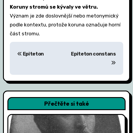
Koruny stromů se kývaly ve větru.
Význam je zde doslovnější nebo metonymický
podle kontextu, protože koruna označuje horní
část stromu.
N
Epiteton
Epiteton constans
a
v
i
g
Přečtěte si také
a
c
e