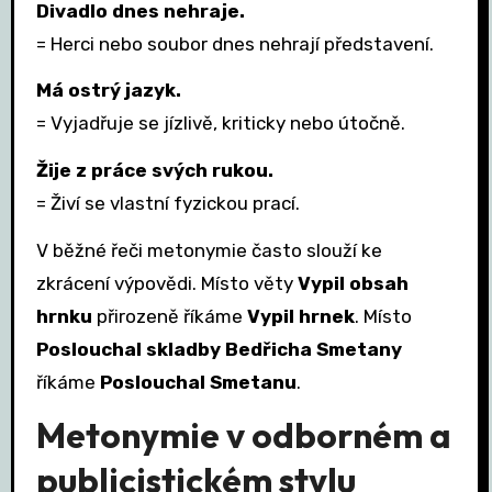
Divadlo dnes nehraje.
= Herci nebo soubor dnes nehrají představení.
Má ostrý jazyk.
= Vyjadřuje se jízlivě, kriticky nebo útočně.
Žije z práce svých rukou.
= Živí se vlastní fyzickou prací.
V běžné řeči metonymie často slouží ke
zkrácení výpovědi. Místo věty
Vypil obsah
hrnku
přirozeně říkáme
Vypil hrnek
. Místo
Poslouchal skladby Bedřicha Smetany
říkáme
Poslouchal Smetanu
.
Metonymie v odborném a
publicistickém stylu