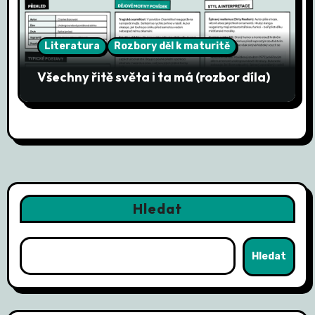
e
k
Literatura
Rozbory děl k maturitě
Všechny řitě světa i ta má (rozbor díla)
Hledat
Hledat