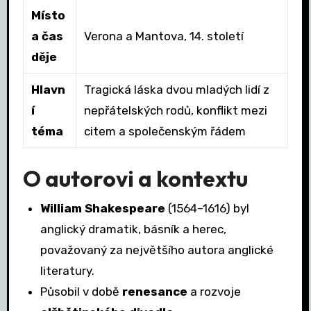
Místo
a čas
Verona a Mantova, 14. století
děje
Hlavn
Tragická láska dvou mladých lidí z
í
nepřátelských rodů, konflikt mezi
téma
citem a společenským řádem
O autorovi a kontextu
William Shakespeare
(1564–1616) byl
anglický dramatik, básník a herec,
považovaný za největšího autora anglické
literatury.
Působil v době
renesance
a rozvoje