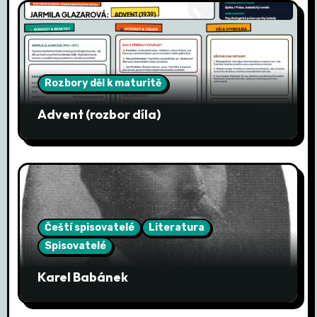
í
s
p
Rozbory děl k maturitě
ě
Advent (rozbor díla)
v
e
k
Čeští spisovatelé
Literatura
Spisovatelé
Karel Babánek