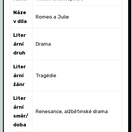
Náze
Romeo a Julie
v díla
Liter
ární
Drama
druh
Liter
ární
Tragédie
žánr
Liter
ární
Renesance, alžbětinské drama
směr/
doba