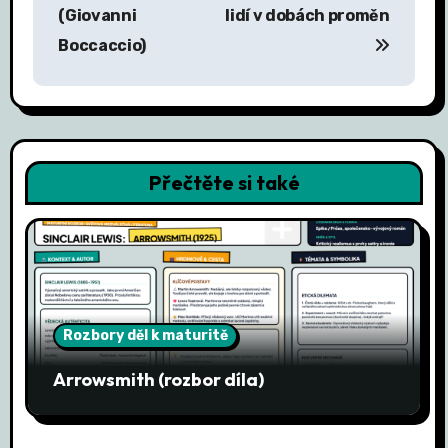
v
(Giovanni
lidí v dobách proměn
Boccaccio)
i
g
a
c
Přečtěte si také
e
p
r
o
Rozbory děl k maturitě
p
Arrowsmith (rozbor díla)
ř