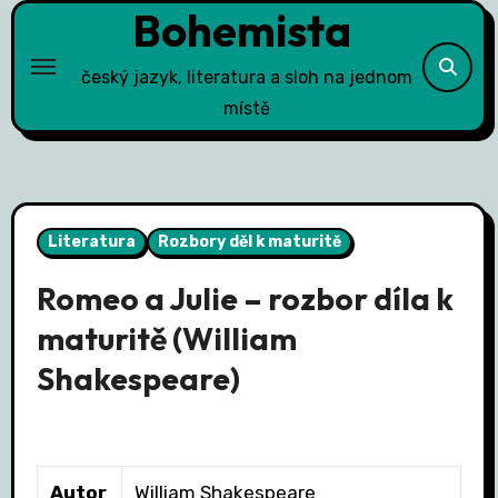
Bohemista
Skip
to
content
český jazyk, literatura a sloh na jednom
místě
Literatura
Rozbory děl k maturitě
Romeo a Julie – rozbor díla k
maturitě (William
Shakespeare)
Autor
William Shakespeare