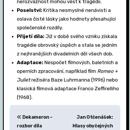
nerozvážnost mohou vést k tragédii.
Poselství:
Kritika nesmyslné nenávisti a
oslava čisté lásky jako hodnoty přesahující
společenské rozdíly.
Přijetí díla:
Již v době svého vzniku získala
tragédie obrovský úspěch a stala se jedním
z nejhranějších divadelních děl všech dob.
Adaptace:
Nespočet filmových, baletních a
operních zpracování, například film
Romeo +
Juliet
režiséra Baze Luhrmanna (1996) nebo
klasická filmová adaptace Franco Zeffirelliho
(1968).
N
Dekameron –
Jan Otčenášek:
a
rozbor díla
Hlasy obyčejných