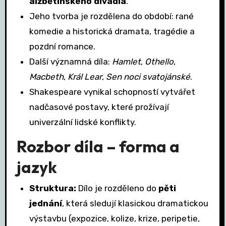
alžbětinského divadla
.
Jeho tvorba je rozdělena do období: rané
komedie a historická dramata, tragédie a
pozdní romance.
Další významná díla:
Hamlet
,
Othello
,
Macbeth
,
Král Lear
,
Sen noci svatojánské
.
Shakespeare vynikal schopností vytvářet
nadčasové postavy, které prožívají
univerzální lidské konflikty.
Rozbor díla – forma a
jazyk
Struktura:
Dílo je rozděleno do
pěti
jednání
, která sledují klasickou dramatickou
výstavbu (expozice, kolize, krize, peripetie,