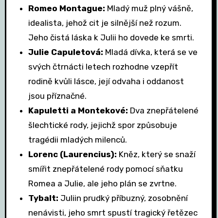
Romeo Montague:
Mladý muž plný vášně,
idealista, jehož cit je silnější než rozum.
Jeho čistá láska k Julii ho dovede ke smrti.
Julie Capuletová:
Mladá dívka, která se ve
svých čtrnácti letech rozhodne vzepřít
rodině kvůli lásce, její odvaha i oddanost
jsou příznačné.
Kapuletti a Montekové:
Dva znepřátelené
šlechtické rody, jejichž spor způsobuje
tragédii mladých milenců.
Lorenc (Laurencius):
Kněz, který se snaží
smířit znepřátelené rody pomocí sňatku
Romea a Julie, ale jeho plán se zvrtne.
Tybalt:
Juliin prudký příbuzný, zosobnění
nenávisti, jeho smrt spustí tragický řetězec