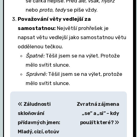
se čárka nepíše. Před
ale, však, nýbrž
nebo
proto, tedy
se píše vždy.
Považování věty vedlejší za
samostatnou:
Největší prohřešek je
napsat větu vedlejší jako samostatnou větu
oddělenou tečkou.
Špatně:
Těšil jsem se na výlet. Protože
mělo svítit slunce.
Správně:
Těšil jsem se na výlet, protože
mělo svítit slunce.
N
Záludnosti
Zvratná zájmena
a
skloňování
„se“ a „si“ – kdy
v
přídavných jmen:
použít které?
Mladý, cizí, otcův
i