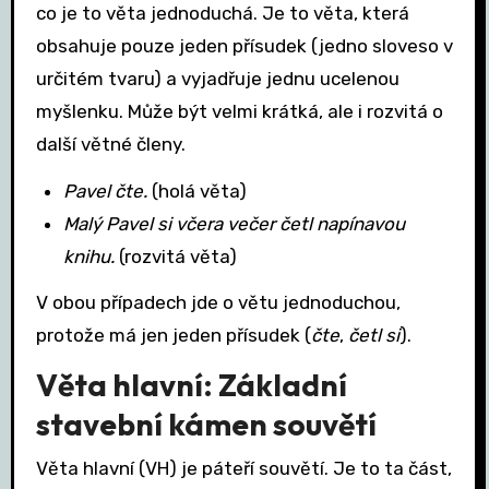
co je to věta jednoduchá. Je to věta, která
obsahuje pouze jeden přísudek (jedno sloveso v
určitém tvaru) a vyjadřuje jednu ucelenou
myšlenku. Může být velmi krátká, ale i rozvitá o
další větné členy.
Pavel čte.
(holá věta)
Malý Pavel si včera večer četl napínavou
knihu.
(rozvitá věta)
V obou případech jde o větu jednoduchou,
protože má jen jeden přísudek (
čte
,
četl si
).
Věta hlavní: Základní
stavební kámen souvětí
Věta hlavní (VH) je páteří souvětí. Je to ta část,