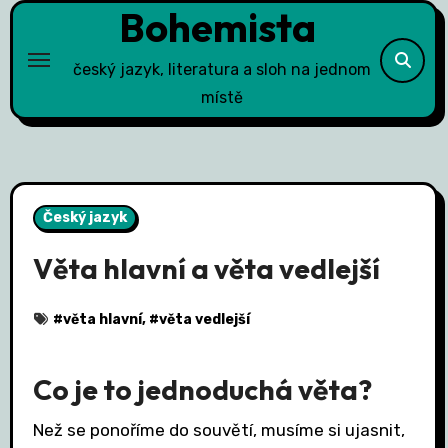
Bohemista
Skip
to
content
český jazyk, literatura a sloh na jednom
místě
Český jazyk
Věta hlavní a věta vedlejší
#
věta hlavní
, #
věta vedlejší
Co je to jednoduchá věta?
Než se ponoříme do souvětí, musíme si ujasnit,