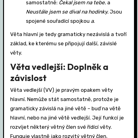
samostatně:
Čekal jsem na tebe.
a
Neustále jsem se díval na hodinky.
Jsou
spojené souřadící spojkou
a
.
Věta hlavní je tedy gramaticky nezávislá a tvoří
základ, ke kterému se připojují další, závislé
věty.
Věta vedlejší: Doplněk a
závislost
Věta vedlejší (VV) je pravým opakem věty
hlavní. Nemůže stát samostatně, protože je
gramaticky závislá na jiné větě – buď na větě
hlavní, nebo na jiné větě vedlejší. Její funkcí je
rozvíjet některý větný člen své řídící věty.
Funguje vlastně jako rozvitý větný člen.