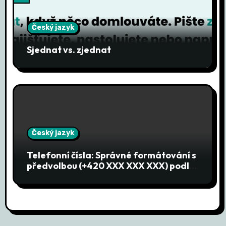
p
Český jazyk
ě
Sjednat vs. zjednat
v
e
k
Český jazyk
Telefonní čísla: Správné formátování s
předvolbou (+420 XXX XXX XXX) podle
norem