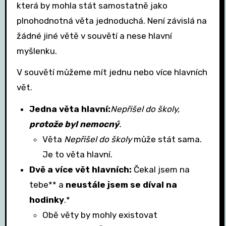
která by mohla stát samostatně jako
plnohodnotná věta jednoduchá. Není závislá na
žádné jiné větě v souvětí a nese hlavní
myšlenku.
V souvětí můžeme mít jednu nebo více hlavních
vět.
Jedna věta hlavní:
Nepřišel do školy,
protože byl nemocný
.
Věta
Nepřišel do školy
může stát sama.
Je to věta hlavní.
Dvě a více vět hlavních:
Čekal jsem na
tebe** a
neustále jsem se díval na
hodinky
.*
Obě věty by mohly existovat