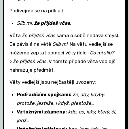
Podívejme se na příklad:
Slib mi,
že přijdeš včas
.
Věta
že přijdeš včas
sama o sobě nedává smysl.
Je závislá na větě
Slib mi
. Na větu vedlejší se
můžeme zeptat pomocí věty řídící:
Co mi slib? -
> že přijdeš včas.
V tomto případě věta vedlejší
nahrazuje předmět.
Věty vedlejší jsou nejčastěji uvozeny:
Podřadícími spojkami:
že, aby, kdyby,
protože, jestliže, i když, přestože…
Vztažnými zájmeny:
kdo, co, jaký, který, čí,
jenž…