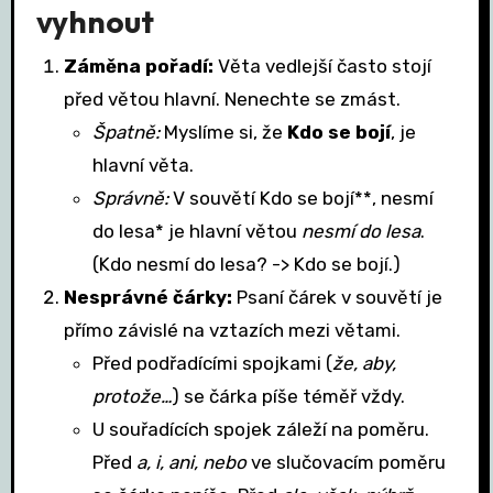
vyhnout
Záměna pořadí:
Věta vedlejší často stojí
před větou hlavní. Nenechte se zmást.
Špatně:
Myslíme si, že
Kdo se bojí
, je
hlavní věta.
Správně:
V souvětí Kdo se bojí**, nesmí
do lesa* je hlavní větou
nesmí do lesa
.
(Kdo nesmí do lesa? -> Kdo se bojí.)
Nesprávné čárky:
Psaní čárek v souvětí je
přímo závislé na vztazích mezi větami.
Před podřadícími spojkami (
že, aby,
protože…
) se čárka píše téměř vždy.
U souřadících spojek záleží na poměru.
Před
a, i, ani, nebo
ve slučovacím poměru