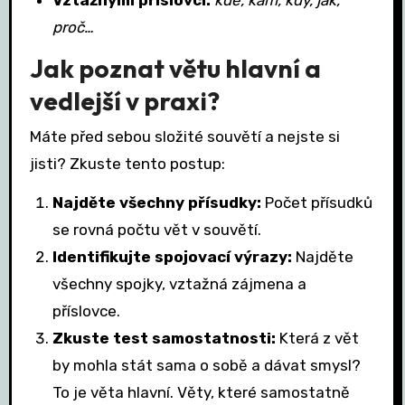
Vztažnými příslovci:
kde, kam, kdy, jak,
proč…
Jak poznat větu hlavní a
vedlejší v praxi?
Máte před sebou složité souvětí a nejste si
jisti? Zkuste tento postup:
Najděte všechny přísudky:
Počet přísudků
se rovná počtu vět v souvětí.
Identifikujte spojovací výrazy:
Najděte
všechny spojky, vztažná zájmena a
příslovce.
Zkuste test samostatnosti:
Která z vět
by mohla stát sama o sobě a dávat smysl?
To je věta hlavní. Věty, které samostatně