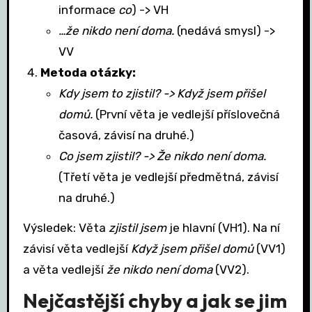
informace
co
) -> VH
…že nikdo není doma.
(nedává smysl) ->
VV
Metoda otázky:
Kdy jsem to zjistil? -> Když jsem přišel
domů.
(První věta je vedlejší příslovečná
časová, závisí na druhé.)
Co jsem zjistil? -> Že nikdo není doma.
(Třetí věta je vedlejší předmětná, závisí
na druhé.)
Výsledek: Věta
zjistil jsem
je hlavní (VH1). Na ní
závisí věta vedlejší
Když jsem přišel domů
(VV1)
a věta vedlejší
že nikdo není doma
(VV2).
Nejčastější chyby a jak se jim